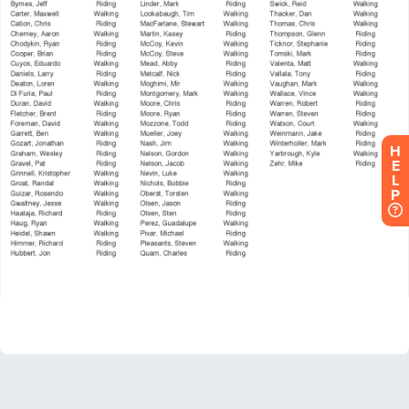
H
E
L
P