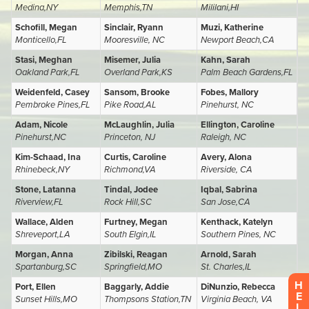
H
E
L