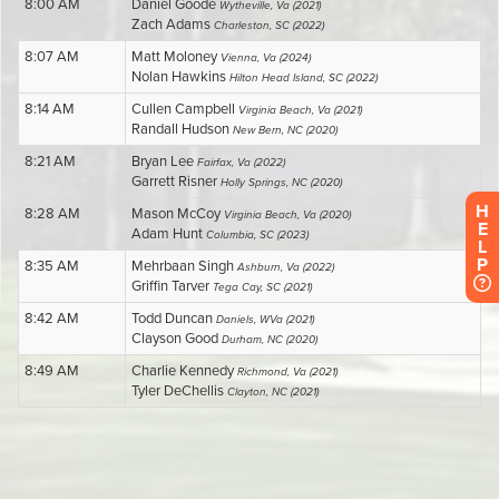
H
E
L
P