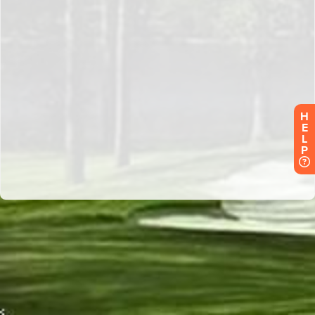
H
E
L
P