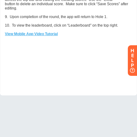
H
E
L
P