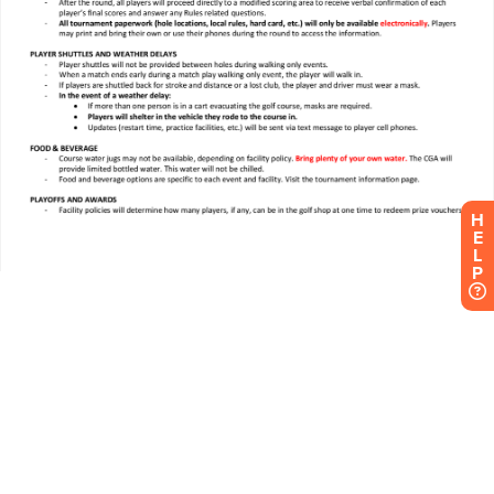
H
E
L
P