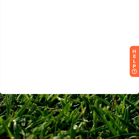
H
E
L
P