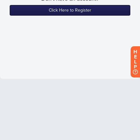
H
E
L
P