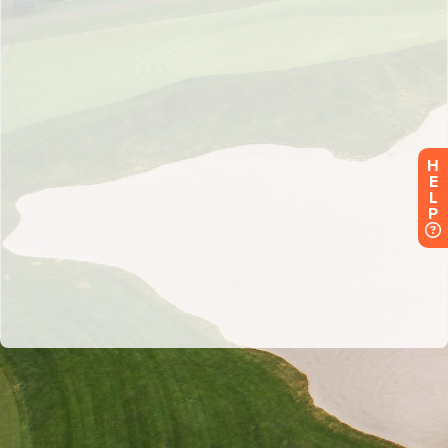
H
E
L
P