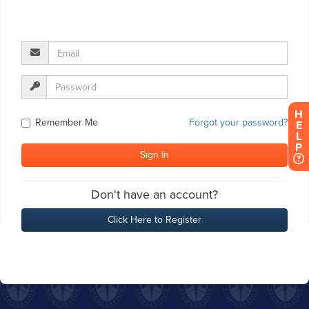
H
E
L
P