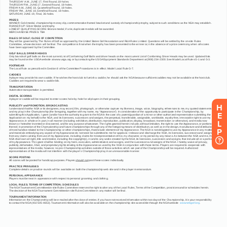
H
E
L
P