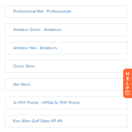
H
E
L
P