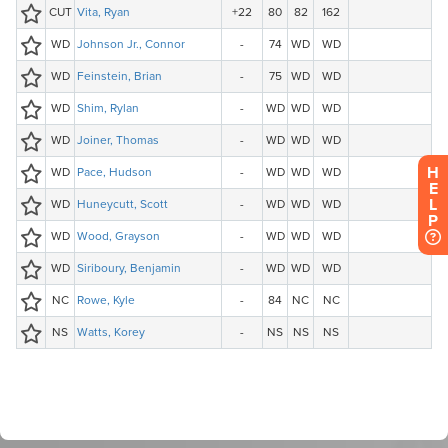
H
E
L
P