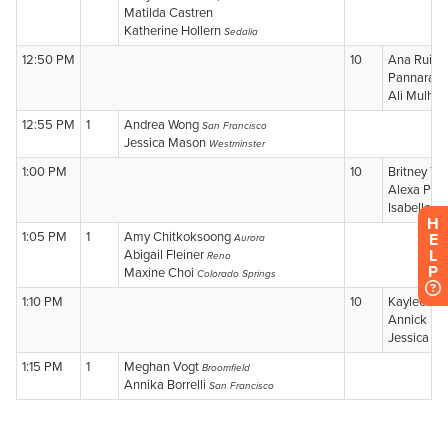
H
E
L
P