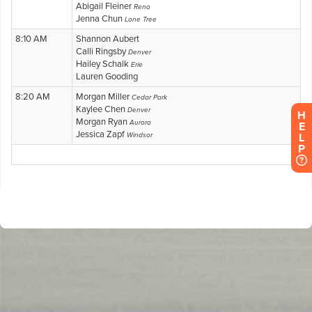
H
E
L
P