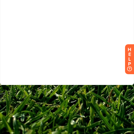
H
E
L
P