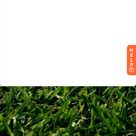
H
E
L
P