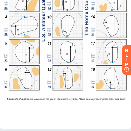
H
E
L
P