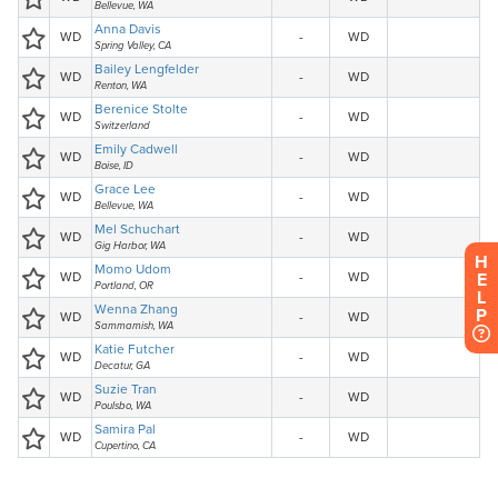
H
E
L
P