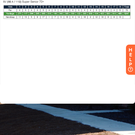
H
E
L
P