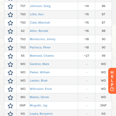
H
E
L
P