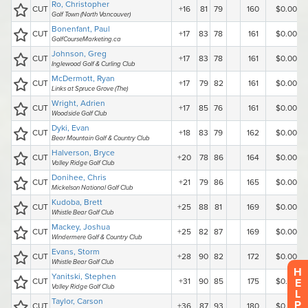
H
E
L
P