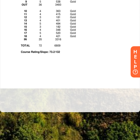
H
E
L
P