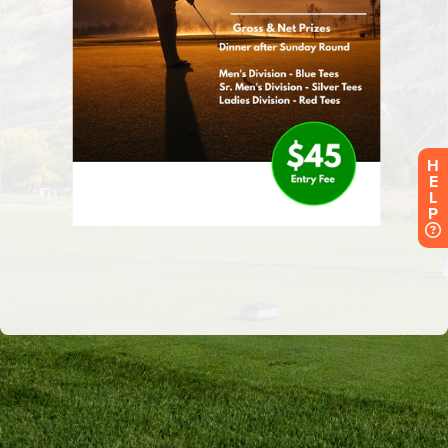
H
E
L
P