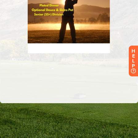
H
E
L
P