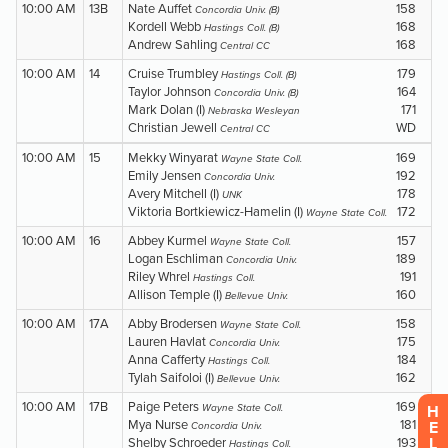
H
E
L