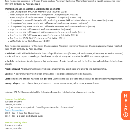
H
E
L
P