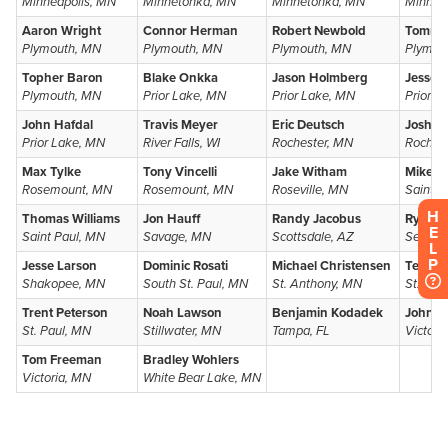
H
E
L
P