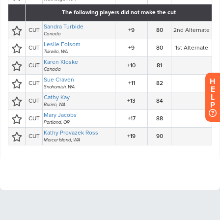
H
E
L
P