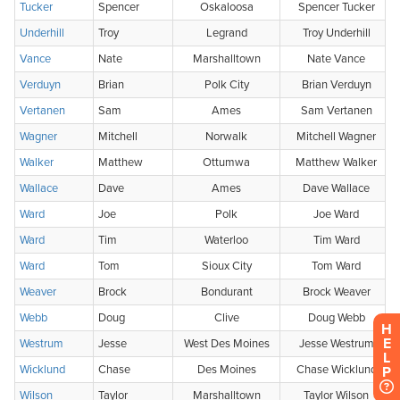
H
E
L
P