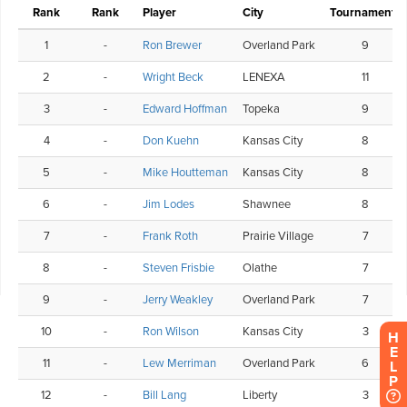
H
E
L
P