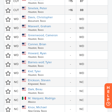
H
E
L
P