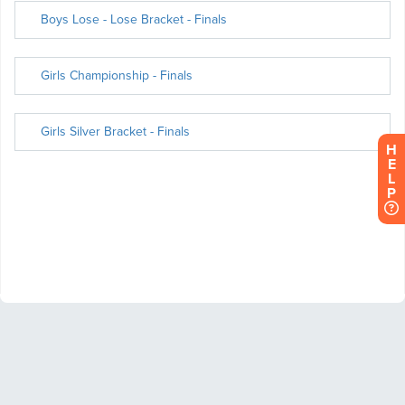
H
E
L
P