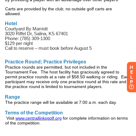
H
E
L
P