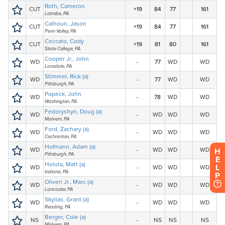
H
E
L
P