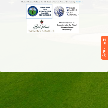
H
E
L
P