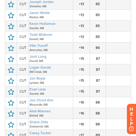
H
E
L
P