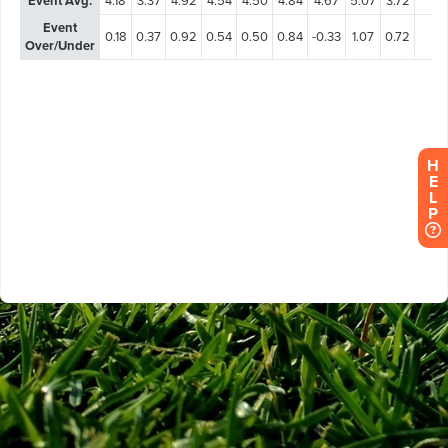
H
E
L
P