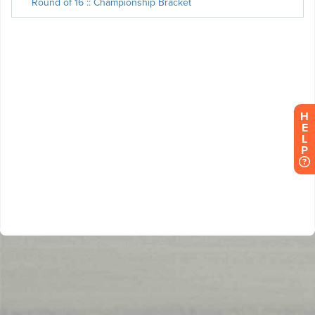
H
E
L
P