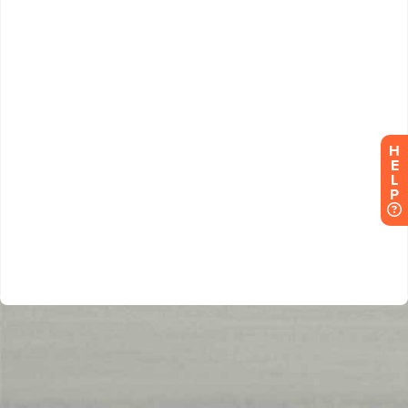
H
E
L
P