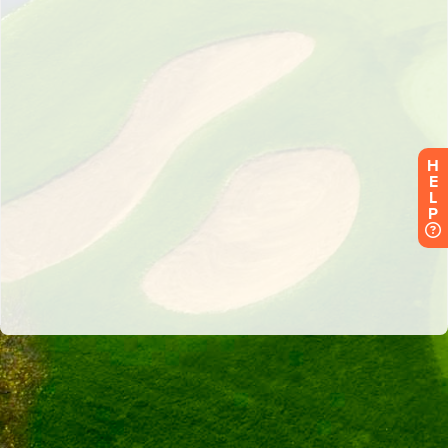
H
E
L
P