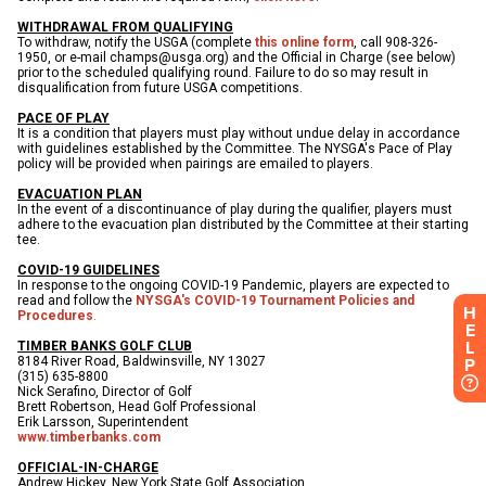
H
E
L
P