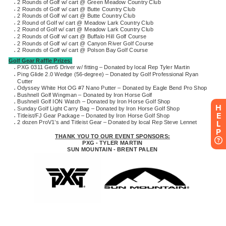
H
E
L
P