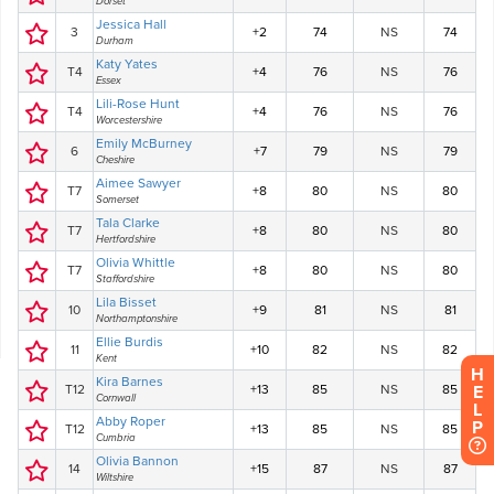
H
E
L
P