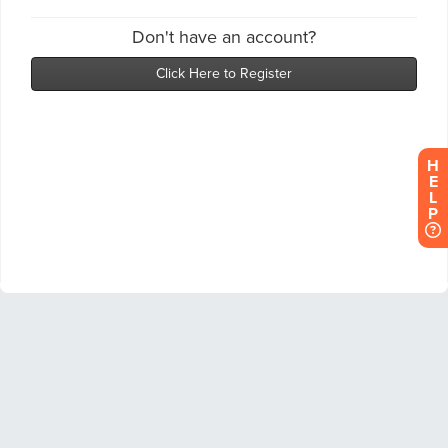
H
E
L
P