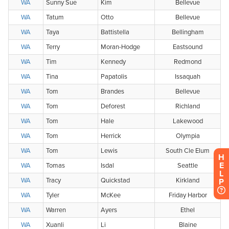
H
E
L
P