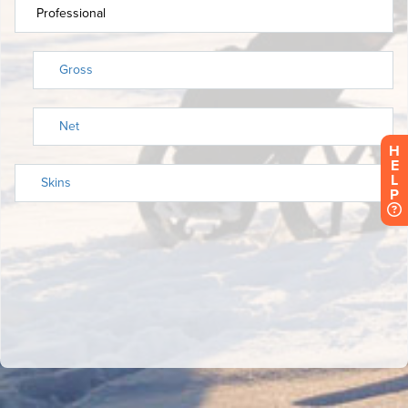
H
E
L
P