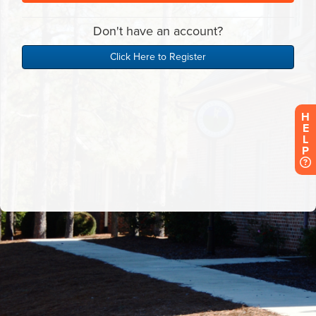
H
E
L
P