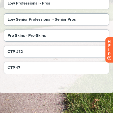
H
E
L
P