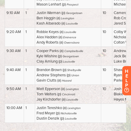
H
E
L
P